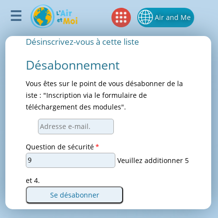
Air and Me
Désinscrivez-vous à cette liste
Désabonnement
Vous êtes sur le point de vous désabonner de la
iste : "Inscription via le formulaire de
téléchargement des modules".
Adresse
e-
Champ
Question de sécurité
*
mail.
obligatoire
Veuillez additionner 5
et 4.
Se désabonner