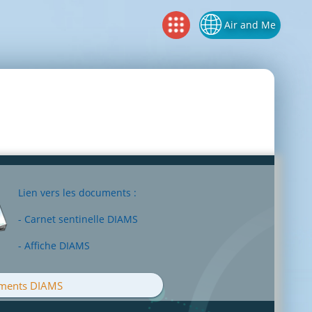
Air and Me
Lien vers les documents :
- Carnet sentinelle DIAMS
- Affiche DIAMS
ments DIAMS