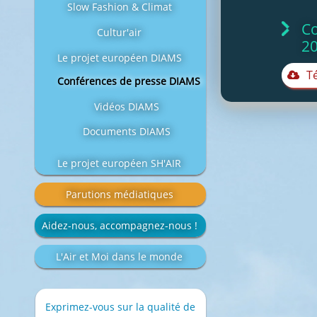
Slow Fashion & Climat
Co
Cultur'air
20
Le projet européen DIAMS
T
Conférences de presse DIAMS
Vidéos DIAMS
Documents DIAMS
Le projet européen SH'AIR
Parutions médiatiques
Aidez-nous, accompagnez-nous !
L'Air et Moi dans le monde
Exprimez-vous sur la qualité de