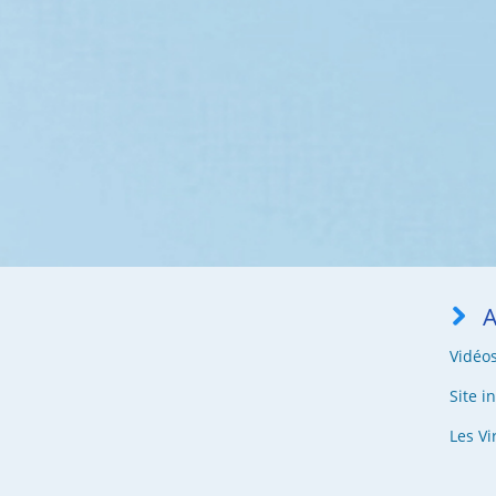
A
Vidéo
Site i
Les Vi