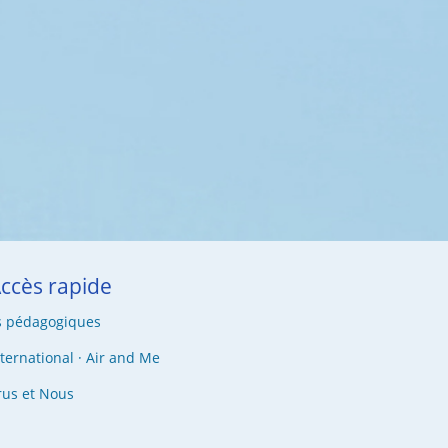
ccès rapide
s pédagogiques
nternational · Air and Me
rus et Nous