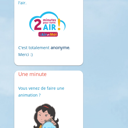
l'air.
anonyme
C'est totalement
.
Merci :)
Une minute
Vous venez de faire une
animation ?