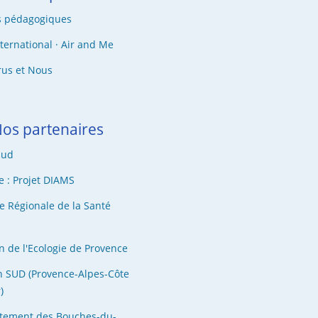
s pédagogiques
nternational · Air and Me
rus et Nous
os partenaires
Sud
e : Projet DIAMS
e Régionale de la Santé
n de l'Ecologie de Provence
n SUD (Provence-Alpes-Côte
)
tement des Bouches-du-