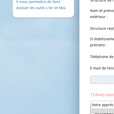
Structure de l
Il nous permettra de faire
évoluer les outils L'Air et Moi.
Nom et prénom
extérieur :
Structure réali
Si établissem
prénom) :
Téléphone de 
E-mail de l’en
1) Avez-vous
Champ
Votre appréci
obligatoire