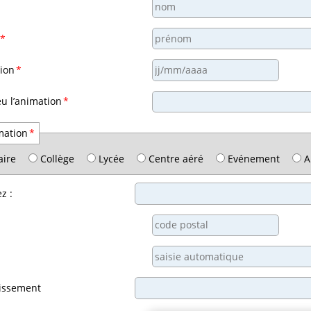
*
ion
*
ieu l’animation
*
mation
*
aire
Collège
Lycée
Centre aéré
Evénement
A
z :
lissement