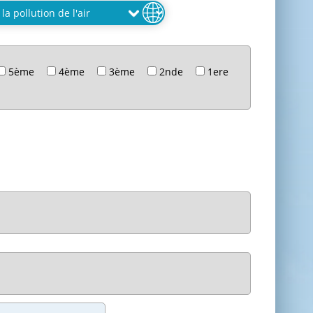
5ème
4ème
3ème
2nde
1ere