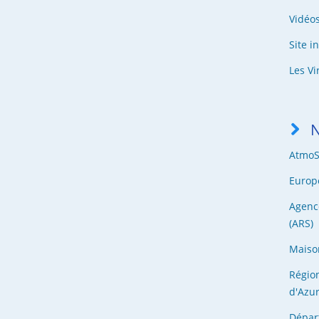
Vidéo
Site i
Les Vi
N
Atmo
Europ
Agenc
(ARS)
Maiso
Régio
d'Azur
Dépar