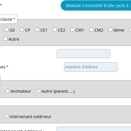
*
 classe
*
GS
CP
CE1
CE2
CM1
CM2
6ème
Autre
ves
*
t
Animateur
Autre (parent, ...)
Intervenant extérieur