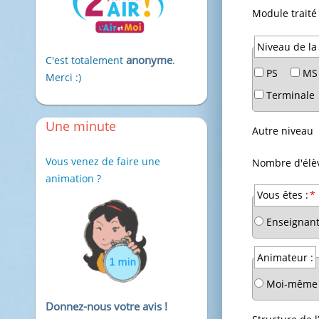
Champ
Module traité
obligatoire
Champ
Niveau de la
anonyme
C'est totalement
.
obligatoire
PS
MS
Merci :)
Terminale
Une minute
Autre niveau
Vous venez de faire une
Champ
Nombre d'élè
animation ?
obligatoire
Champ
Vous êtes :
*
obligatoire
Enseignan
Animateur :
Moi-même
Donnez-nous votre avis !