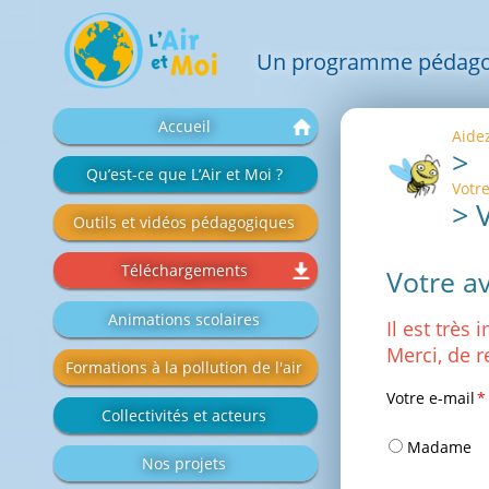
Un programme pédagogiq
Aller
Accueil
Aide
au
>
contenu
Qu’est-ce que L’Air et Moi ?
Votre
>
Outils et vidéos pédagogiques
Téléchargements
Votre av
Animations scolaires
Il est très
Merci, de r
Formations à la pollution de l'air
Champ
Votre e-mail
*
Collectivités et acteurs
obligatoire
Madame
Nos projets