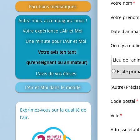
Champ
Votre nom
*
Parutions médiatiques
obligatoire
Champ
Votre prénom
Aidez-nous, accompagnez-nous !
obligatoire
Votre expérience L’Air et Moi
Champ
Date d'animat
obligatoire
Une minute pour L'Air et Moi
Champ
Où il y a eu l
Votre avis (en tant
obligatoire
Champ
Lieu de l’ani
qu'enseignant ou animateur)
obligatoire
Ecole prim
L'avis de vos élèves
(Autre) Précise
L'Air et Moi dans le monde
Champ
Code postal
*
obligatoire
Exprimez-vous sur la qualité de
Champ
Ville
*
l'air.
obligatoire
Adresse étab