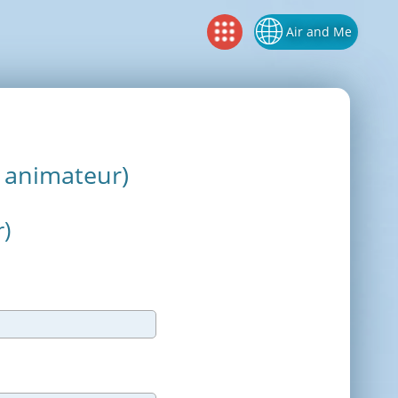
Air and Me
u animateur)
)