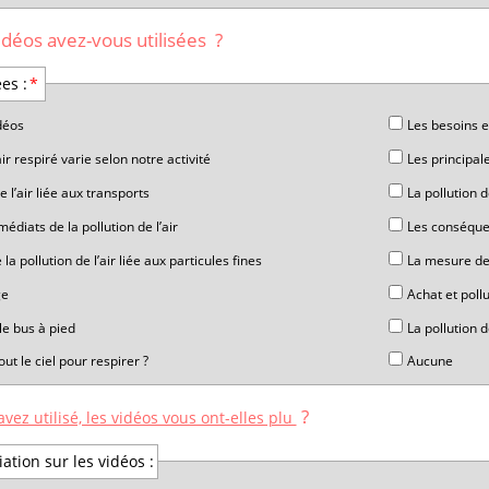
idéos avez-vous utilisées ?
toire
ées :
*
déos
Les besoins e
ir respiré varie selon notre activité
Les principale
e l’air liée aux transports
La pollution d
médiats de la pollution de l’air
Les conséquen
a pollution de l’air liée aux particules fines
La mesure de l
ge
Achat et pollu
le bus à pied
La pollution de
ut le ciel pour respirer ?
Aucune
?
avez utilisé, les vidéos vous ont-elles plu
ation sur les vidéos :