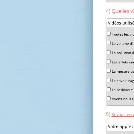
4) Quelles v
Champ obliga
Vidéos utilis
Toutes les vi
Le volume d’a
La pollution d
Les effets im
La mesure de l
Le covoitura
Le pedibus = 
Avons-nous to
5)
Si vous en 
Votre appréci