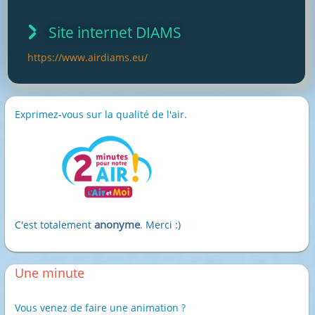
Site internet DIAMS
https://www.airdiams.eu/
Exprimez-vous sur la qualité de l'air.
anonyme
C'est totalement
. Merci :)
Une minute
Vous venez de faire une animation ?