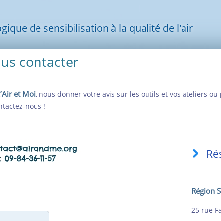
ue de sensibilisation à la qualité de l'air
us contacter
’Air et Moi
, nous donner votre avis sur les outils et vos ateliers 
ontactez-nous !
Rés
Région S
25 rue F