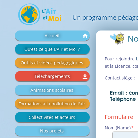
Un programme pédagogiq
Aller
Accueil
No
au
contenu
Qu’est-ce que L’Air et Moi ?
L
Pour rejoindre
Outils et vidéos pédagogiques
et la Licence, c
Téléchargements
Contact siège :
Animations scolaires
Formations à la pollution de l'air
Formulaire
Collectivités et acteurs
Champ
Nom (Name)
*
Nos projets
obligatoire