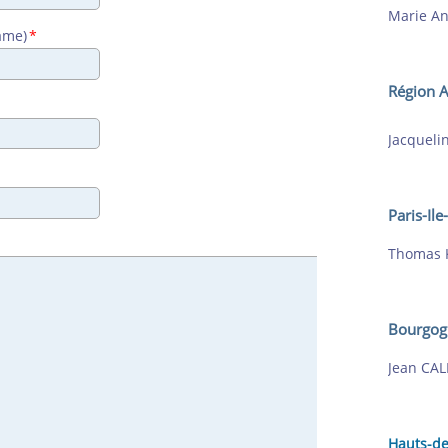
Marie An
ame)
*
Région 
Jacqueli
Paris-Il
Thomas 
Bourgog
Jean CAL
Hauts-de