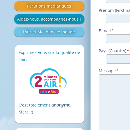
Parutions médiatiques
Champ
Prénom (First n
obligatoire
Aidez-nous, accompagnez-nous !
Champ
E-mail
*
L'Air et Moi dans le monde
obligatoire
Champ
Pays (Country)
*
Exprimez-vous sur la qualité de
obligatoire
l'air.
Champ
Message
*
obligatoire
anonyme
C'est totalement
.
Merci :)