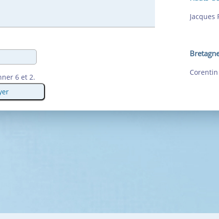
Jacques P
Bretagn
Corentin
nner 6 et 2.
yer