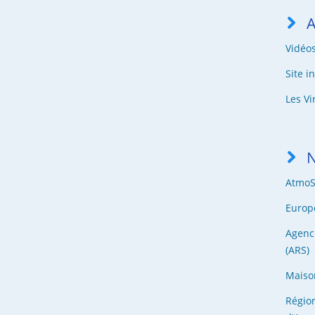
A
Vidéo
Site i
Les Vi
N
Atmo
Europ
Agenc
(ARS)
Maiso
Régio